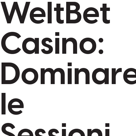
WeltBet
Casino:
Dominar
le