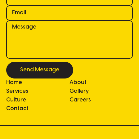
Send Message
Home
About
Services
Gallery
Culture
Careers
Contact