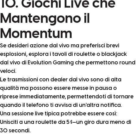
10. Giochi Live che
Mantengono il
Momentum
Se desideri azione dal vivo ma preferisci brevi
esplosioni, esplora i tavoli di roulette o blackjack
dal vivo di Evolution Gaming che permettono round
veloci.
Le trasmissioni con dealer dal vivo sono di alta
qualità ma possono essere messe in pausa o
riprese immediatamente, permettendoti di tornare
quando il telefono ti avvisa di un’altra notifica.
Una sessione live tipica potrebbe essere così:
Unisciti a una roulette da 5 $—un giro dura meno di
30 secondi.