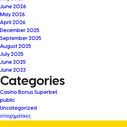
June 2026
May 2026
April 2026
December 2025
September 2025
August 2025
July 2025
June 2025
June 2023
Categories
Casino Bonus Superbet
public
Uncategorized
στοιχηματικες