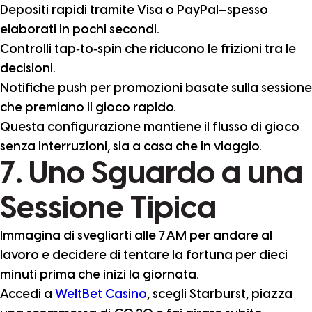
Depositi rapidi tramite Visa o PayPal—spesso
elaborati in pochi secondi.
Controlli tap‑to‑spin che riducono le frizioni tra le
decisioni.
Notifiche push per promozioni basate sulla sessione
che premiano il gioco rapido.
Questa configurazione mantiene il flusso di gioco
senza interruzioni, sia a casa che in viaggio.
7. Uno Sguardo a una
Sessione Tipica
Immagina di svegliarti alle 7 AM per andare al
lavoro e decidere di tentare la fortuna per dieci
minuti prima che inizi la giornata.
Accedi a
WeltBet Casino
, scegli Starburst, piazza