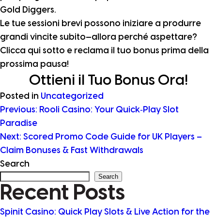
Gold Diggers.
Le tue sessioni brevi possono iniziare a produrre
grandi vincite subito—allora perché aspettare?
Clicca qui sotto e reclama il tuo bonus prima della
prossima pausa!
Ottieni il Tuo Bonus Ora!
Post
Posted in
Uncategorized
Previous:
Rooli Casino: Your Quick‑Play Slot
navigation
Paradise
Next:
Scored Promo Code Guide for UK Players –
Claim Bonuses & Fast Withdrawals
Search
Search
Recent Posts
Spinit Casino: Quick Play Slots & Live Action for the