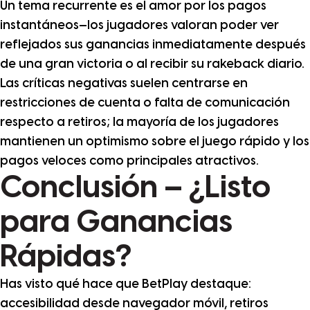
Un tema recurrente es el amor por los pagos
instantáneos—los jugadores valoran poder ver
reflejados sus ganancias inmediatamente después
de una gran victoria o al recibir su rakeback diario.
Las críticas negativas suelen centrarse en
restricciones de cuenta o falta de comunicación
respecto a retiros; la mayoría de los jugadores
mantienen un optimismo sobre el juego rápido y los
pagos veloces como principales atractivos.
Conclusión – ¿Listo
para Ganancias
Rápidas?
Has visto qué hace que BetPlay destaque:
accesibilidad desde navegador móvil, retiros