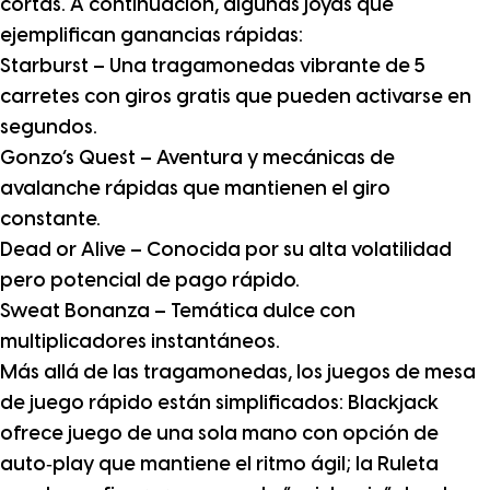
cortas. A continuación, algunas joyas que
ejemplifican ganancias rápidas:
Starburst
– Una tragamonedas vibrante de 5
carretes con giros gratis que pueden activarse en
segundos.
Gonzo’s Quest
– Aventura y mecánicas de
avalanche rápidas que mantienen el giro
constante.
Dead or Alive
– Conocida por su alta volatilidad
pero potencial de pago rápido.
Sweat Bonanza
– Temática dulce con
multiplicadores instantáneos.
Más allá de las tragamonedas, los juegos de mesa
de juego rápido están simplificados: Blackjack
ofrece juego de una sola mano con opción de
auto‑play que mantiene el ritmo ágil; la Ruleta