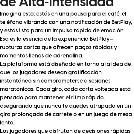
de Alta‑Intensidad
Imagina esto: estás en una pausa para el café, el
teléfono vibrando con una notificación de BetPlay,
y estás listo para un impulso rápido de emoción.
Esa es la esencia de la experiencia BetPlay—
rupturas cortas que ofrecen pagos rápidos y
momentos llenos de adrenalina.
La plataforma está diseñada en torno a la idea de
que los jugadores desean gratificación
instantánea sin comprometerse a sesiones
maratónicas. Cada giro, cada carta volteada está
pensado para mantener el ritmo rápido,
asegurando que nunca te quedes atrapado en un
giro prolongado de carrete o en un juego de mesa
lento.
Los jugadores que disfrutan de decisiones rápidas