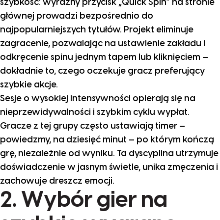
szybkość: wyraźny przycisk „Quick Spin” na stronie
głównej prowadzi bezpośrednio do
najpopularniejszych tytułów. Projekt eliminuje
zagracenie, pozwalając na ustawienie zakładu i
odkręcenie spinu jednym tapem lub kliknięciem —
dokładnie to, czego oczekuje gracz preferujący
szybkie akcje.
Sesje o wysokiej intensywności opierają się na
nieprzewidywalności i szybkim cyklu wypłat.
Gracze z tej grupy często ustawiają timer —
powiedzmy, na dziesięć minut — po którym kończą
grę, niezależnie od wyniku. Ta dyscyplina utrzymuje
doświadczenie w jasnym świetle, unika zmęczenia i
zachowuje dreszcz emocji.
2. Wybór gier na