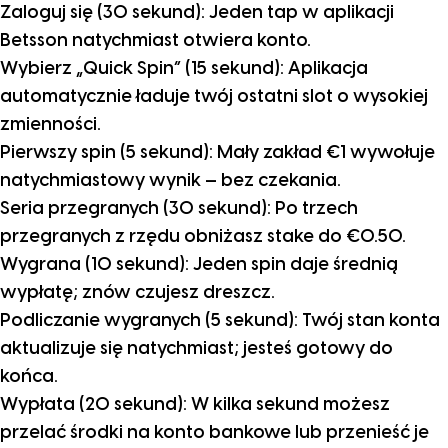
Zaloguj się (30 sekund):
Jeden tap w aplikacji
Betsson natychmiast otwiera konto.
Wybierz „Quick Spin” (15 sekund):
Aplikacja
automatycznie ładuje twój ostatni slot o wysokiej
zmienności.
Pierwszy spin (5 sekund):
Mały zakład €1 wywołuje
natychmiastowy wynik — bez czekania.
Seria przegranych (30 sekund):
Po trzech
przegranych z rzędu obniżasz stake do €0.50.
Wygrana (10 sekund):
Jeden spin daje średnią
wypłatę; znów czujesz dreszcz.
Podliczanie wygranych (5 sekund):
Twój stan konta
aktualizuje się natychmiast; jesteś gotowy do
końca.
Wypłata (20 sekund):
W kilka sekund możesz
przelać środki na konto bankowe lub przenieść je