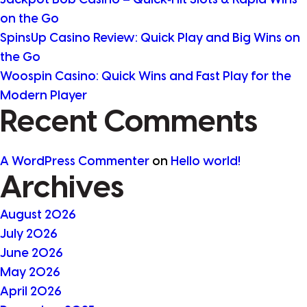
Jackpot Bob Casino – Quick‑Hit Slots & Rapid Wins
on the Go
SpinsUp Casino Review: Quick Play and Big Wins on
the Go
Woospin Casino: Quick Wins and Fast Play for the
Modern Player
Recent Comments
A WordPress Commenter
on
Hello world!
Archives
August 2026
July 2026
June 2026
May 2026
April 2026