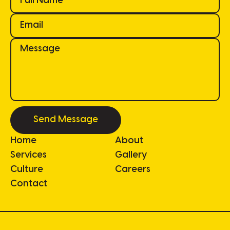
Send Message
Home
About
Services
Gallery
Culture
Careers
Contact