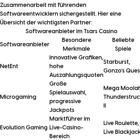
Zusammenarbeit mit führenden
Softwareentwicklern sichergestellt. Hier eine
Übersicht der wichtigsten Partner:
Softwareanbieter im Tsars Casino
Besondere
Beliebte
Softwareanbieter
Merkmale
Spiele
Innovative Grafiken,
Starburst,
NetEnt
hohe
Gonzo’s Ques
Auszahlungsquoten
Große
Mega Moolah
Spielauswahl,
Microgaming
Thunderstruc
progressive
II
Jackpots
Marktführer im
Live Roulette,
Evolution Gaming
Live-Casino-
Live Blackjac
Bereich