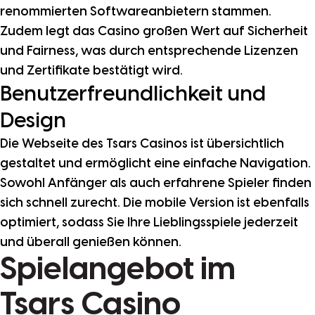
renommierten Softwareanbietern stammen.
Zudem legt das Casino großen Wert auf Sicherheit
und Fairness, was durch entsprechende Lizenzen
und Zertifikate bestätigt wird.
Benutzerfreundlichkeit und
Design
Die Webseite des Tsars Casinos ist übersichtlich
gestaltet und ermöglicht eine einfache Navigation.
Sowohl Anfänger als auch erfahrene Spieler finden
sich schnell zurecht. Die mobile Version ist ebenfalls
optimiert, sodass Sie Ihre Lieblingsspiele jederzeit
und überall genießen können.
Spielangebot im
Tsars Casino