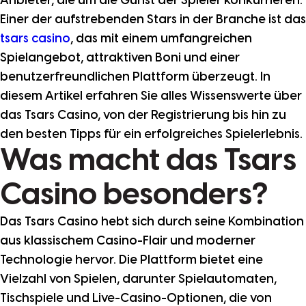
Anbieter, die um die Gunst der Spieler konkurrieren.
Einer der aufstrebenden Stars in der Branche ist das
tsars casino
, das mit einem umfangreichen
Spielangebot, attraktiven Boni und einer
benutzerfreundlichen Plattform überzeugt. In
diesem Artikel erfahren Sie alles Wissenswerte über
das Tsars Casino, von der Registrierung bis hin zu
den besten Tipps für ein erfolgreiches Spielerlebnis.
Was macht das Tsars
Casino besonders?
Das Tsars Casino hebt sich durch seine Kombination
aus klassischem Casino-Flair und moderner
Technologie hervor. Die Plattform bietet eine
Vielzahl von Spielen, darunter Spielautomaten,
Tischspiele und Live-Casino-Optionen, die von