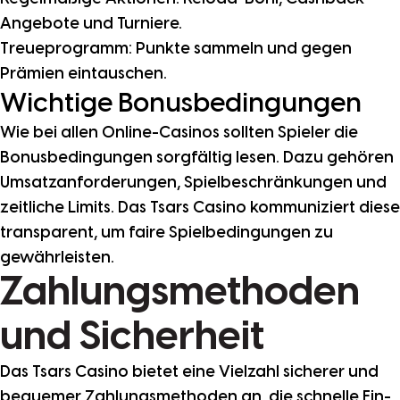
Angebote und Turniere.
Treueprogramm:
Punkte sammeln und gegen
Prämien eintauschen.
Wichtige Bonusbedingungen
Wie bei allen Online-Casinos sollten Spieler die
Bonusbedingungen sorgfältig lesen. Dazu gehören
Umsatzanforderungen, Spielbeschränkungen und
zeitliche Limits. Das Tsars Casino kommuniziert diese
transparent, um faire Spielbedingungen zu
gewährleisten.
Zahlungsmethoden
und Sicherheit
Das Tsars Casino bietet eine Vielzahl sicherer und
bequemer Zahlungsmethoden an, die schnelle Ein-