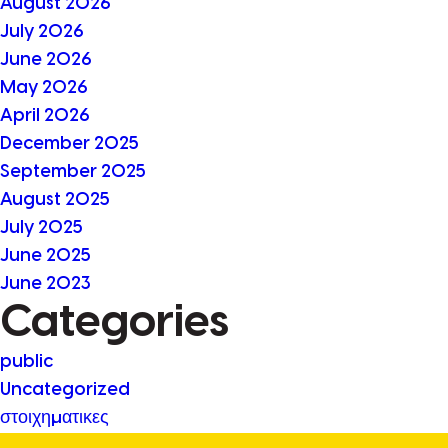
August 2026
July 2026
June 2026
May 2026
April 2026
December 2025
September 2025
August 2025
July 2025
June 2025
June 2023
Categories
public
Uncategorized
στοιχηματικες