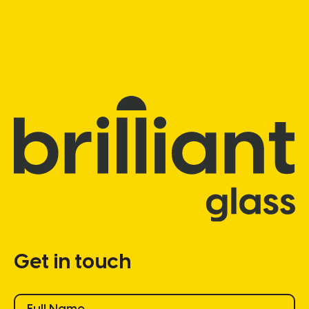
Get in touch