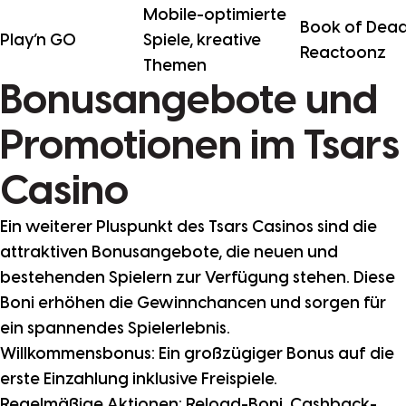
Mobile-optimierte
Book of Dead
Play’n GO
Spiele, kreative
Reactoonz
Themen
Bonusangebote und
Promotionen im Tsars
Casino
Ein weiterer Pluspunkt des Tsars Casinos sind die
attraktiven Bonusangebote, die neuen und
bestehenden Spielern zur Verfügung stehen. Diese
Boni erhöhen die Gewinnchancen und sorgen für
ein spannendes Spielerlebnis.
Willkommensbonus:
Ein großzügiger Bonus auf die
erste Einzahlung inklusive Freispiele.
Regelmäßige Aktionen:
Reload-Boni, Cashback-