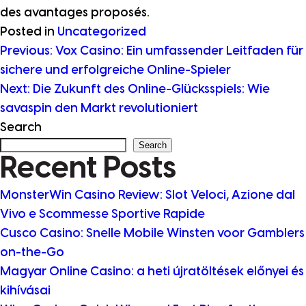
des avantages proposés.
Post
Posted in
Uncategorized
Previous:
Vox Casino: Ein umfassender Leitfaden für
navigation
sichere und erfolgreiche Online-Spieler
Next:
Die Zukunft des Online-Glücksspiels: Wie
savaspin den Markt revolutioniert
Search
Search
Recent Posts
MonsterWin Casino Review: Slot Veloci, Azione dal
Vivo e Scommesse Sportive Rapide
Cusco Casino: Snelle Mobile Winsten voor Gamblers
on-the-Go
Magyar Online Casino: a heti újratöltések előnyei és
kihívásai