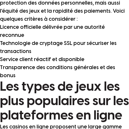
protection des données personnelles, mais aussi
l’équité des jeux et la rapidité des paiements. Voici
quelques critères à considérer :
Licence officielle délivrée par une autorité
reconnue
Technologie de cryptage SSL pour sécuriser les
transactions
Service client réactif et disponible
Transparence des conditions générales et des
bonus
Les types de jeux les
plus populaires sur les
plateformes en ligne
Les casinos en ligne proposent une large gamme