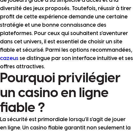
de joueurs grâce à sa simplicité d’accès et à la
diversité des jeux proposés. Toutefois, réussir à tirer
profit de cette expérience demande une certaine
stratégie et une bonne connaissance des
plateformes. Pour ceux qui souhaitent s’aventurer
dans cet univers, il est essentiel de choisir un site
fiable et sécurisé. Parmi les options recommandées,
cazeus
se distingue par son interface intuitive et ses
offres attractives.
Pourquoi privilégier
un casino en ligne
fiable ?
La sécurité est primordiale lorsqu’il s’agit de jouer
en ligne. Un casino fiable garantit non seulement la