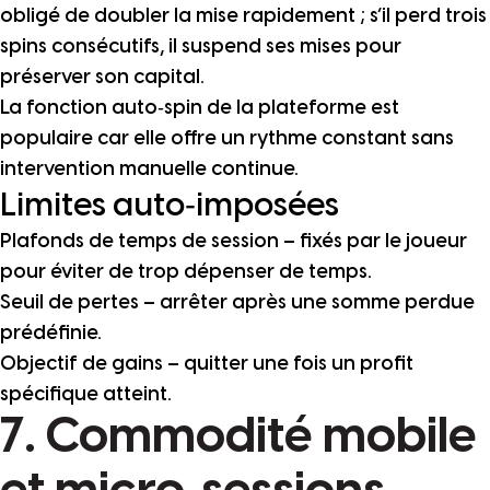
obligé de doubler la mise rapidement ; s’il perd trois
spins consécutifs, il suspend ses mises pour
préserver son capital.
La fonction auto‑spin de la plateforme est
populaire car elle offre un rythme constant sans
intervention manuelle continue.
Limites auto‑imposées
Plafonds de temps de session – fixés par le joueur
pour éviter de trop dépenser de temps.
Seuil de pertes – arrêter après une somme perdue
prédéfinie.
Objectif de gains – quitter une fois un profit
spécifique atteint.
7. Commodité mobile