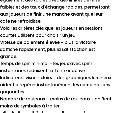
également des tables avec des limites de mise
faibles et des taux d’échange rapides, permettant
aux joueurs de finir une manche avant que leur
café ne refroidisse.
Voici les critères clés que les joueurs en sessions
courtes utilisent pour choisir un jeu :
Vitesse de paiement élevée – plus la victoire
s’affiche rapidement, plus la satisfaction est
grande.
Temps de spin minimal – les jeux avec spins
instantanés réduisent l’attente inactive.
Indicateurs visuels clairs – des graphiques lumineux
aident à repérer instantanément les combinaisons
gagnantes.
Nombre de rouleaux – moins de rouleaux signifient
moins de symboles à traiter.