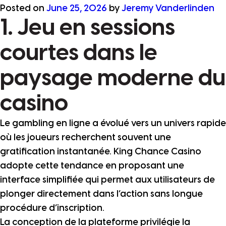
Posted on
June 25, 2026
by
Jeremy Vanderlinden
1. Jeu en sessions
courtes dans le
paysage moderne du
casino
Le gambling en ligne a évolué vers un univers rapide
où les joueurs recherchent souvent une
gratification instantanée. King Chance Casino
adopte cette tendance en proposant une
interface simplifiée qui permet aux utilisateurs de
plonger directement dans l’action sans longue
procédure d’inscription.
La conception de la plateforme privilégie la