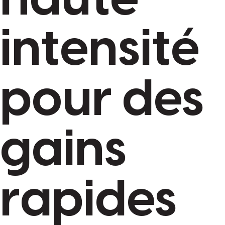
haute
intensité
pour des
gains
rapides