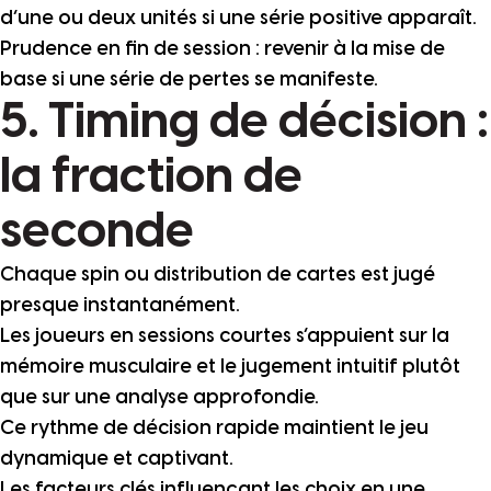
d’une ou deux unités si une série positive apparaît.
Prudence en fin de session : revenir à la mise de
base si une série de pertes se manifeste.
5. Timing de décision :
la fraction de
seconde
Chaque spin ou distribution de cartes est jugé
presque instantanément.
Les joueurs en sessions courtes s’appuient sur la
mémoire musculaire et le jugement intuitif plutôt
que sur une analyse approfondie.
Ce rythme de décision rapide maintient le jeu
dynamique et captivant.
Les facteurs clés influençant les choix en une