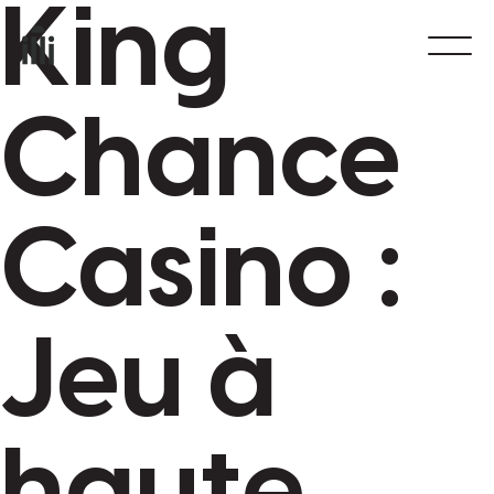
King
Chance
Casino :
Jeu à