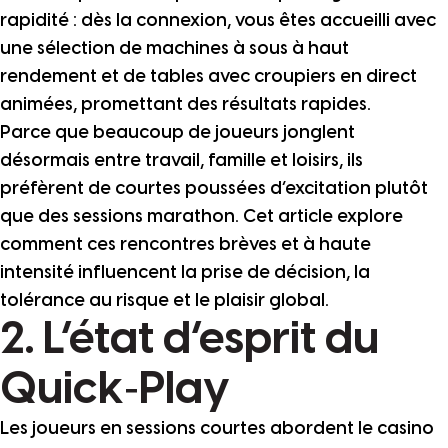
rapidité : dès la connexion, vous êtes accueilli avec
une sélection de machines à sous à haut
rendement et de tables avec croupiers en direct
animées, promettant des résultats rapides.
Parce que beaucoup de joueurs jonglent
désormais entre travail, famille et loisirs, ils
préfèrent de courtes poussées d’excitation plutôt
que des sessions marathon. Cet article explore
comment ces rencontres brèves et à haute
intensité influencent la prise de décision, la
tolérance au risque et le plaisir global.
2. L’état d’esprit du
Quick‑Play
Les joueurs en sessions courtes abordent le casino