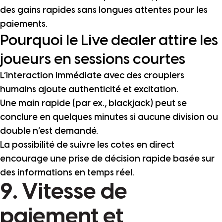
des gains rapides sans longues attentes pour les
paiements.
Pourquoi le Live dealer attire les
joueurs en sessions courtes
L’interaction immédiate avec des croupiers
humains ajoute authenticité et excitation.
Une main rapide (par ex., blackjack) peut se
conclure en quelques minutes si aucune division ou
double n’est demandé.
La possibilité de suivre les cotes en direct
encourage une prise de décision rapide basée sur
des informations en temps réel.
9. Vitesse de
paiement et