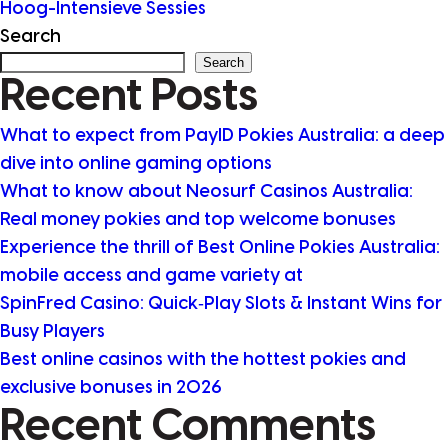
Hoog-Intensieve Sessies
Search
Search
Recent Posts
What to expect from PayID Pokies Australia: a deep
dive into online gaming options
What to know about Neosurf Casinos Australia:
Real money pokies and top welcome bonuses
Experience the thrill of Best Online Pokies Australia:
mobile access and game variety at
SpinFred Casino: Quick‑Play Slots & Instant Wins for
Busy Players
Best online casinos with the hottest pokies and
exclusive bonuses in 2026
Recent Comments