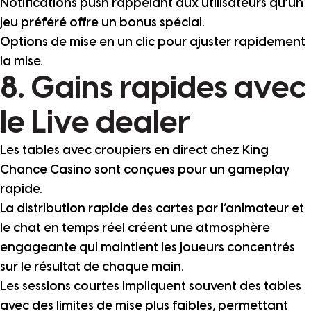
Notifications push rappelant aux utilisateurs qu’un
jeu préféré offre un bonus spécial.
Options de mise en un clic pour ajuster rapidement
la mise.
8. Gains rapides avec
le Live dealer
Les tables avec croupiers en direct chez King
Chance Casino sont conçues pour un gameplay
rapide.
La distribution rapide des cartes par l’animateur et
le chat en temps réel créent une atmosphère
engageante qui maintient les joueurs concentrés
sur le résultat de chaque main.
Les sessions courtes impliquent souvent des tables
avec des limites de mise plus faibles, permettant