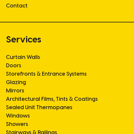
Contact
Services
Curtain Walls
Doors
Storefronts & Entrance Systems
Glazing
Mirrors
Architectural Films, Tints & Coatings
Sealed Unit Thermopanes
Windows
Showers
Stairways & Railings