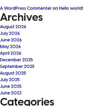
A WordPress Commenter
on
Hello world!
Archives
August 2026
July 2026
June 2026
May 2026
April 2026
December 2025
September 2025
August 2025
July 2025
June 2025
June 2023
Categories