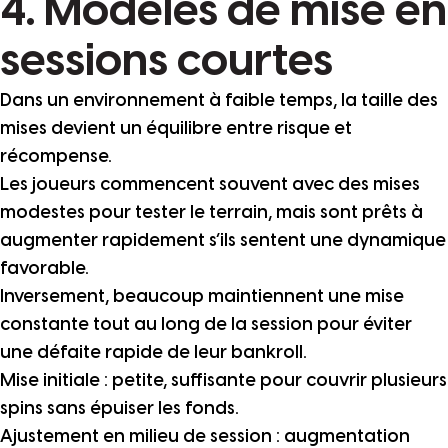
4. Modèles de mise en
sessions courtes
Dans un environnement à faible temps, la taille des
mises devient un équilibre entre risque et
récompense.
Les joueurs commencent souvent avec des mises
modestes pour tester le terrain, mais sont prêts à
augmenter rapidement s’ils sentent une dynamique
favorable.
Inversement, beaucoup maintiennent une mise
constante tout au long de la session pour éviter
une défaite rapide de leur bankroll.
Mise initiale : petite, suffisante pour couvrir plusieurs
spins sans épuiser les fonds.
Ajustement en milieu de session : augmentation