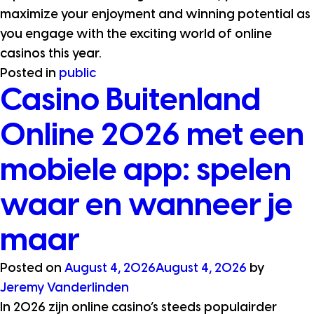
maximize your enjoyment and winning potential as
you engage with the exciting world of online
casinos this year.
Posted in
public
Casino Buitenland
Online 2026 met een
mobiele app: spelen
waar en wanneer je
maar
Posted on
August 4, 2026
August 4, 2026
by
Jeremy Vanderlinden
In 2026 zijn online casino’s steeds populairder