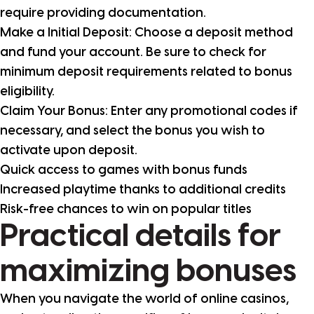
require providing documentation.
Make a Initial Deposit:
Choose a deposit method
and fund your account. Be sure to check for
minimum deposit requirements related to bonus
eligibility.
Claim Your Bonus:
Enter any promotional codes if
necessary, and select the bonus you wish to
activate upon deposit.
Quick access to games with bonus funds
Increased playtime thanks to additional credits
Risk-free chances to win on popular titles
Practical details for
maximizing bonuses
When you navigate the world of online casinos,