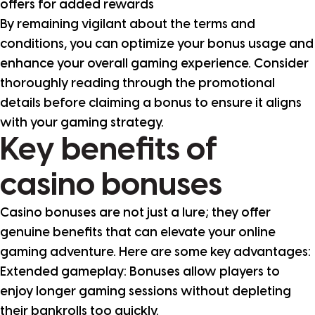
offers for added rewards
By remaining vigilant about the terms and
conditions, you can optimize your bonus usage and
enhance your overall gaming experience. Consider
thoroughly reading through the promotional
details before claiming a bonus to ensure it aligns
with your gaming strategy.
Key benefits of
casino bonuses
Casino bonuses are not just a lure; they offer
genuine benefits that can elevate your online
gaming adventure. Here are some key advantages:
Extended gameplay: Bonuses allow players to
enjoy longer gaming sessions without depleting
their bankrolls too quickly.