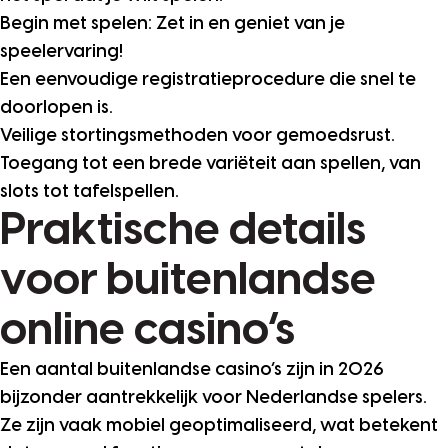
Begin met spelen:
Zet in en geniet van je
speelervaring!
Een eenvoudige registratieprocedure die snel te
doorlopen is.
Veilige stortingsmethoden voor gemoedsrust.
Toegang tot een brede variëteit aan spellen, van
slots tot tafelspellen.
Praktische details
voor buitenlandse
online casino’s
Een aantal buitenlandse casino’s zijn in 2026
bijzonder aantrekkelijk voor Nederlandse spelers.
Ze zijn vaak mobiel geoptimaliseerd, wat betekent