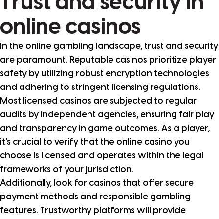
Trust and security in
online casinos
In the online gambling landscape, trust and security
are paramount. Reputable casinos prioritize player
safety by utilizing robust encryption technologies
and adhering to stringent licensing regulations.
Most licensed casinos are subjected to regular
audits by independent agencies, ensuring fair play
and transparency in game outcomes. As a player,
it’s crucial to verify that the online casino you
choose is licensed and operates within the legal
frameworks of your jurisdiction.
Additionally, look for casinos that offer secure
payment methods and responsible gambling
features. Trustworthy platforms will provide