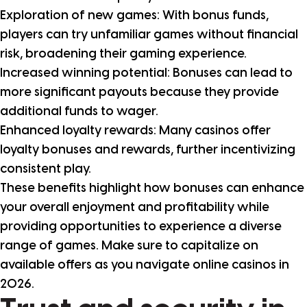
Exploration of new games: With bonus funds,
players can try unfamiliar games without financial
risk, broadening their gaming experience.
Increased winning potential: Bonuses can lead to
more significant payouts because they provide
additional funds to wager.
Enhanced loyalty rewards: Many casinos offer
loyalty bonuses and rewards, further incentivizing
consistent play.
These benefits highlight how bonuses can enhance
your overall enjoyment and profitability while
providing opportunities to experience a diverse
range of games. Make sure to capitalize on
available offers as you navigate online casinos in
2026.