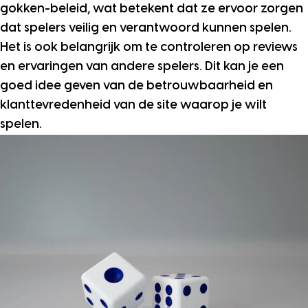
gokken-beleid, wat betekent dat ze ervoor zorgen
dat spelers veilig en verantwoord kunnen spelen.
Het is ook belangrijk om te controleren op reviews
en ervaringen van andere spelers. Dit kan je een
goed idee geven van de betrouwbaarheid en
klanttevredenheid van de site waarop je wilt
spelen.