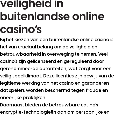
veiligheid in
buitenlandse online
casino’s
Bij het kiezen van een buitenlandse online casino is
het van cruciaal belang om de veiligheid en
betrouwbaarheid in overweging te nemen. Veel
casino’s zijn gelicenseerd en gereguleerd door
gerenommeerde autoriteiten, wat zorgt voor een
veilig speelklimaat. Deze licenties zijn bewijs van de
legitieme werking van het casino en garanderen
dat spelers worden beschermd tegen fraude en
oneerlijke praktijken.
Daarnaast bieden de betrouwbare casino’s
encryptie-technologieën aan om persoonlijke en