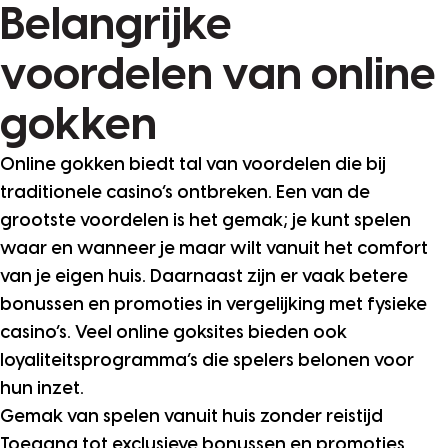
Belangrijke
voordelen van online
gokken
Online gokken biedt tal van voordelen die bij
traditionele casino’s ontbreken. Een van de
grootste voordelen is het gemak; je kunt spelen
waar en wanneer je maar wilt vanuit het comfort
van je eigen huis. Daarnaast zijn er vaak betere
bonussen en promoties in vergelijking met fysieke
casino’s. Veel online goksites bieden ook
loyaliteitsprogramma’s die spelers belonen voor
hun inzet.
Gemak van spelen vanuit huis zonder reistijd
Toegang tot exclusieve bonussen en promoties