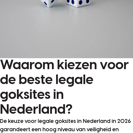
Waarom kiezen voor
de beste legale
goksites in
Nederland?
De keuze voor legale goksites in Nederland in 2026
garandeert een hoog niveau van veiligheid en