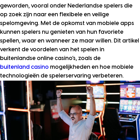
geworden, vooral onder Nederlandse spelers die
op zoek zijn naar een flexibele en veilige
spelomgeving. Met de opkomst van mobiele apps
kunnen spelers nu genieten van hun favoriete
spellen, waar en wanneer ze maar willen. Dit artikel
verkent de voordelen van het spelen in
buitenlandse online casino’s, zoals de
buitenland casino
mogelijkheden en hoe mobiele
technologieën de spelerservaring verbeteren.