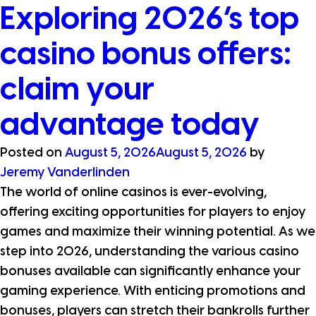
Exploring 2026’s top
casino bonus offers:
claim your
advantage today
Posted on
August 5, 2026
August 5, 2026
by
Jeremy Vanderlinden
The world of online casinos is ever-evolving,
offering exciting opportunities for players to enjoy
games and maximize their winning potential. As we
step into 2026, understanding the various casino
bonuses available can significantly enhance your
gaming experience. With enticing promotions and
bonuses, players can stretch their bankrolls further