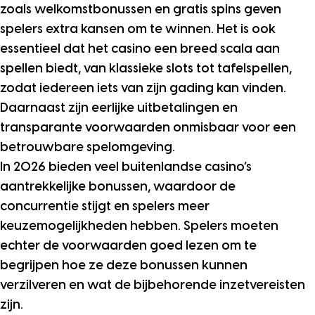
zoals welkomstbonussen en gratis spins geven
spelers extra kansen om te winnen. Het is ook
essentieel dat het casino een breed scala aan
spellen biedt, van klassieke slots tot tafelspellen,
zodat iedereen iets van zijn gading kan vinden.
Daarnaast zijn eerlijke uitbetalingen en
transparante voorwaarden onmisbaar voor een
betrouwbare spelomgeving.
In 2026 bieden veel buitenlandse casino’s
aantrekkelijke bonussen, waardoor de
concurrentie stijgt en spelers meer
keuzemogelijkheden hebben. Spelers moeten
echter de voorwaarden goed lezen om te
begrijpen hoe ze deze bonussen kunnen
verzilveren en wat de bijbehorende inzetvereisten
zijn.