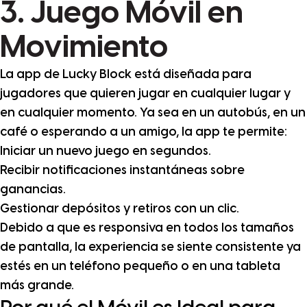
3. Juego Móvil en
Movimiento
La app de Lucky Block está diseñada para
jugadores que quieren jugar en cualquier lugar y
en cualquier momento. Ya sea en un autobús, en un
café o esperando a un amigo, la app te permite:
Iniciar un nuevo juego en segundos.
Recibir notificaciones instantáneas sobre
ganancias.
Gestionar depósitos y retiros con un clic.
Debido a que es responsiva en todos los tamaños
de pantalla, la experiencia se siente consistente ya
estés en un teléfono pequeño o en una tableta
más grande.