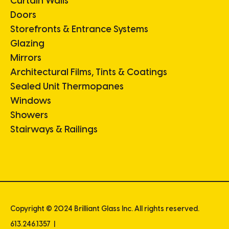
Curtain Walls
Doors
Storefronts & Entrance Systems
Glazing
Mirrors
Architectural Films, Tints & Coatings
Sealed Unit Thermopanes
Windows
Showers
Stairways & Railings
Copyright © 2024 Brilliant Glass Inc. All rights reserved.
613.246.1357