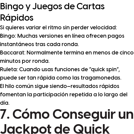
Bingo y Juegos de Cartas
Rápidos
Si quieres variar el ritmo sin perder velocidad:
Bingo: Muchas versiones en línea ofrecen pagos
instantáneos tras cada ronda.
Baccarat: Normalmente termina en menos de cinco
minutos por ronda.
Ruleta: Cuando usas funciones de “quick spin”,
puede ser tan rápida como las tragamonedas.
El hilo común sigue siendo—resultados rápidos
fomentan la participación repetida a lo largo del
día.
7. Cómo Conseguir un
Jackpot de Quick