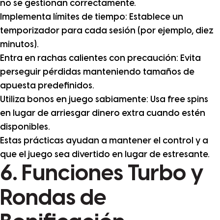
no se gestionan correctamente.
Implementa límites de tiempo
: Establece un
temporizador para cada sesión (por ejemplo, diez
minutos).
Entra en rachas calientes con precaución
: Evita
perseguir pérdidas manteniendo tamaños de
apuesta predefinidos.
Utiliza bonos en juego sabiamente
: Usa free spins
en lugar de arriesgar dinero extra cuando estén
disponibles.
Estas prácticas ayudan a mantener el control y a
que el juego sea divertido en lugar de estresante.
6. Funciones Turbo y
Rondas de