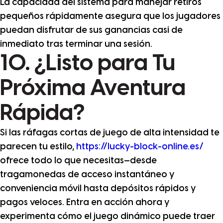
La capacidad del sistema para manejar retiros
pequeños rápidamente asegura que los jugadores
puedan disfrutar de sus ganancias casi de
inmediato tras terminar una sesión.
10. ¿Listo para Tu
Próxima Aventura
Rápida?
Si las ráfagas cortas de juego de alta intensidad te
parecen tu estilo,
https://lucky-block-online.es/
ofrece todo lo que necesitas—desde
tragamonedas de acceso instantáneo y
conveniencia móvil hasta depósitos rápidos y
pagos veloces. Entra en acción ahora y
experimenta cómo el juego dinámico puede traer