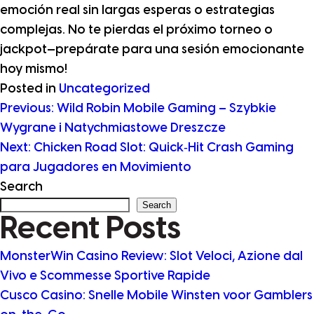
emoción real sin largas esperas o estrategias
complejas. No te pierdas el próximo torneo o
jackpot—prepárate para una sesión emocionante
hoy mismo!
Post
Posted in
Uncategorized
Previous:
Wild Robin Mobile Gaming – Szybkie
navigation
Wygrane i Natychmiastowe Dreszcze
Next:
Chicken Road Slot: Quick‑Hit Crash Gaming
para Jugadores en Movimiento
Search
Search
Recent Posts
MonsterWin Casino Review: Slot Veloci, Azione dal
Vivo e Scommesse Sportive Rapide
Cusco Casino: Snelle Mobile Winsten voor Gamblers