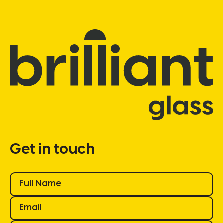
Get in touch