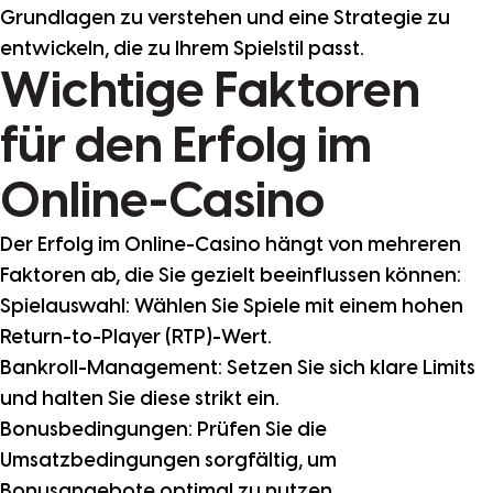
Grundlagen zu verstehen und eine Strategie zu
entwickeln, die zu Ihrem Spielstil passt.
Wichtige Faktoren
für den Erfolg im
Online-Casino
Der Erfolg im Online-Casino hängt von mehreren
Faktoren ab, die Sie gezielt beeinflussen können:
Spielauswahl:
Wählen Sie Spiele mit einem hohen
Return-to-Player (RTP)-Wert.
Bankroll-Management:
Setzen Sie sich klare Limits
und halten Sie diese strikt ein.
Bonusbedingungen:
Prüfen Sie die
Umsatzbedingungen sorgfältig, um
Bonusangebote optimal zu nutzen.