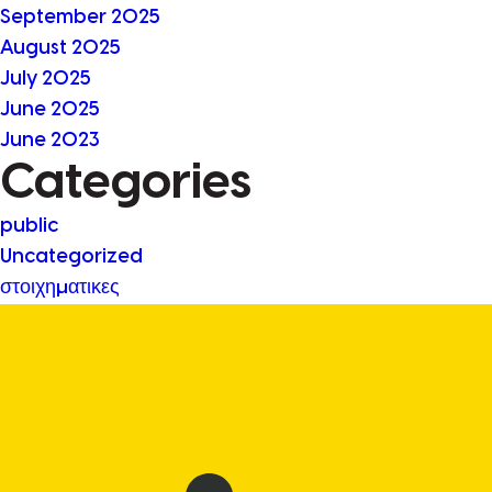
September 2025
August 2025
July 2025
June 2025
June 2023
Categories
public
Uncategorized
στοιχηματικες