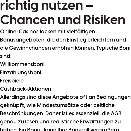
richtig nutzen –
Chancen und Risiken
Online-Casinos locken mit vielfältigen
Bonusangeboten, die den Einstieg erleichtern und
die Gewinnchancen erhöhen können. Typische Boni
sind:
Willkommensboni
Einzahlungsboni
Freispiele
Cashback-Aktionen
Allerdings sind diese Angebote oft an Bedingungen
geknüpft, wie Mindestumsätze oder zeitliche
Beschränkungen. Daher ist es essenziell, die AGB
genau zu lesen und realistische Erwartungen zu
haben. Ein Bonus kann Ihre Bankroll vergrößern,