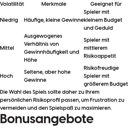
Volatilität
Merkmale
Geeignet für
Spieler mit
Niedrig
Häufige, kleine Gewinne
kleinem Budget
und Geduld
Ausgewogenes
Spieler mit
Verhältnis von
Mittel
mittlerem
Gewinnhäufigkeit und
Risikoappetit
Höhe
Risikofreudige
Seltene, aber hohe
Hoch
Spieler mit
Gewinne
größerem Budget
Die Wahl des Spiels sollte daher zu Ihrem
persönlichen Risikoprofil passen, um Frustration zu
vermeiden und den Spielspaß zu maximieren.
Bonusangebote