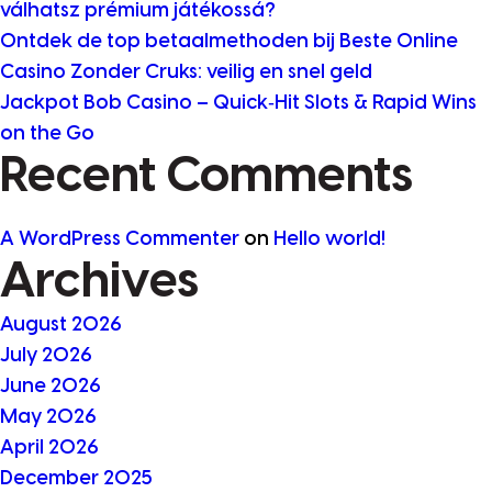
válhatsz prémium játékossá?
Ontdek de top betaalmethoden bij Beste Online
Casino Zonder Cruks: veilig en snel geld
Jackpot Bob Casino – Quick‑Hit Slots & Rapid Wins
on the Go
Recent Comments
A WordPress Commenter
on
Hello world!
Archives
August 2026
July 2026
June 2026
May 2026
April 2026
December 2025