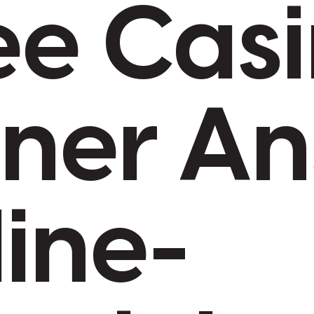
 Casin
ner An
line-