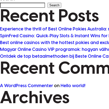
navigation
Search
Recent Posts
Experience the thrill of Best Online Pokies Australi
SpinFred Casino: Quick‑Play Slots & Instant Wins for
Best online casinos with the hottest pokies and exc
Magyar Online Casino VIP programok: hogyan válh
Ontdek de top betaalmethoden bij Beste Online Casi
Recent Comm
A WordPress Commenter
on
Hello world!
Archives