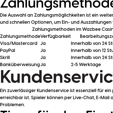
Zahlungsmethode
Die Auswahl an Zahlungsmöglichkeiten ist ein weiter
und schnellen Optionen, um Ein- und Auszahlunge
Zahlungsmethoden im Wazbee Casi
Zahlungsmethode
Verfügbarkeit
Bearbeitungsze
Visa/Mastercard
Ja
Innerhalb von 24 S
PayPal
Ja
Innerhalb von 12 S
Skrill
Ja
Innerhalb von 24 S
Banküberweisung
Ja
2-5 Werktage
Kundenservic
Ein zuverlässiger Kundenservice ist essenziell für e
erreichbar ist. Spieler können per Live-Chat, E-Mai
Problemen.