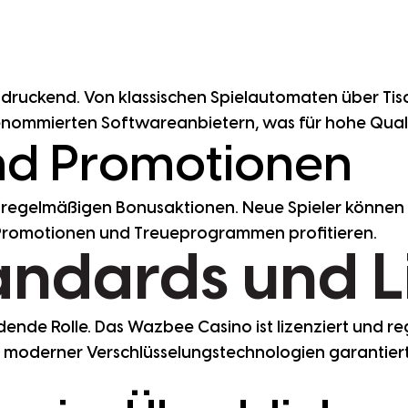
ruckend. Von klassischen Spielautomaten über Tischs
nommierten Softwareanbietern, was für hohe Qualit
und Promotionen
ie regelmäßigen Bonusaktionen. Neue Spieler könne
Promotionen und Treueprogrammen profitieren.
tandards und 
dende Rolle. Das Wazbee Casino ist lizenziert und re
 moderner Verschlüsselungstechnologien garantiert, 