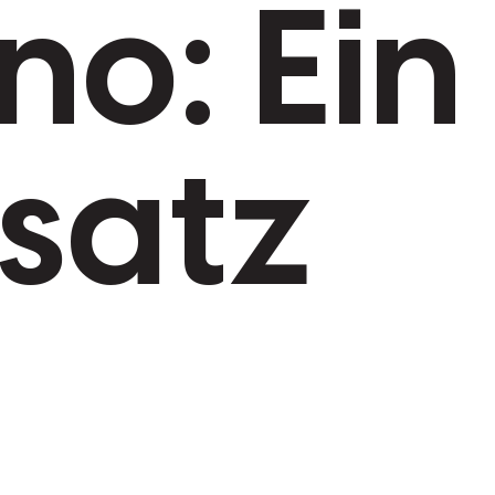
o: Ein
satz