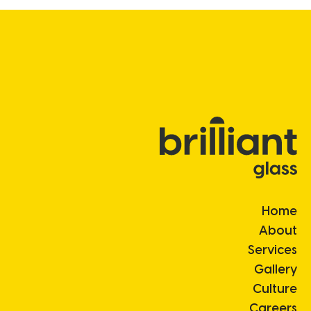
Home
About
Services
Gallery
Culture
Careers