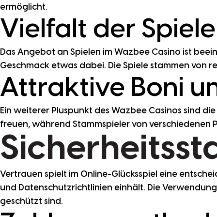
ermöglicht.
Vielfalt der Spiele
Das Angebot an Spielen im Wazbee Casino ist beeind
Geschmack etwas dabei. Die Spiele stammen von re
Attraktive Boni 
Ein weiterer Pluspunkt des Wazbee Casinos sind d
freuen, während Stammspieler von verschiedenen 
Sicherheitss
Vertrauen spielt im Online-Glücksspiel eine entschei
und Datenschutzrichtlinien einhält. Die Verwendung
geschützt sind.