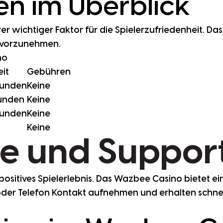
n im Überblick
er wichtiger Faktor für die Spielerzufriedenheit. Da
n vorzunehmen.
no
it
Gebühren
tunden
Keine
tunden
Keine
tunden
Keine
Keine
e und Suppor
in positives Spielerlebnis. Das Wazbee Casino bietet
l oder Telefon Kontakt aufnehmen und erhalten schne