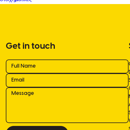
Get in touch