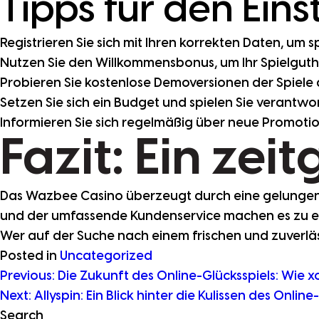
Tipps für den Ein
Registrieren Sie sich mit Ihren korrekten Daten, um
Nutzen Sie den Willkommensbonus, um Ihr Spielgut
Probieren Sie kostenlose Demoversionen der Spiele 
Setzen Sie sich ein Budget und spielen Sie verantw
Informieren Sie sich regelmäßig über neue Promot
Fazit: Ein ze
Das Wazbee Casino überzeugt durch eine gelungene 
und der umfassende Kundenservice machen es zu eine
Wer auf der Suche nach einem frischen und zuverläs
Post
Posted in
Uncategorized
Previous:
Die Zukunft des Online-Glücksspiels: Wie x
Next:
Allyspin: Ein Blick hinter die Kulissen des Onlin
Search