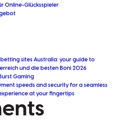
r Online-Glücksspieler
ngebot
etting sites Australia: your guide to
terreich und die besten Boni 2026
‑Burst Gaming
ent speeds and security for a seamless
xperience at your fingertips
ents