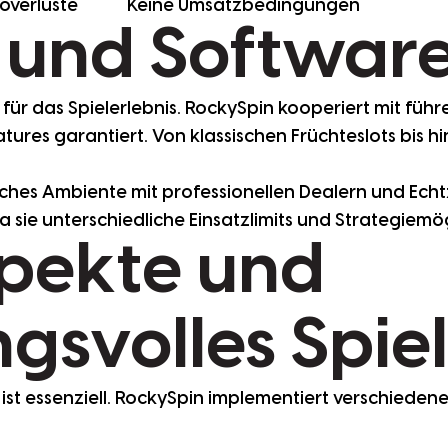
overluste
Keine Umsatzbedingungen
 und Software
or für das Spielerlebnis. RockySpin kooperiert mit f
tures garantiert. Von klassischen Früchteslots bis h
ches Ambiente mit professionellen Dealern und Echtze
 sie unterschiedliche Einsatzlimits und Strategiemög
spekte und
gsvolles Spie
ist essenziell. RockySpin implementiert verschiede