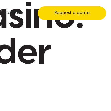
sino:
Contact
Request a quote
der