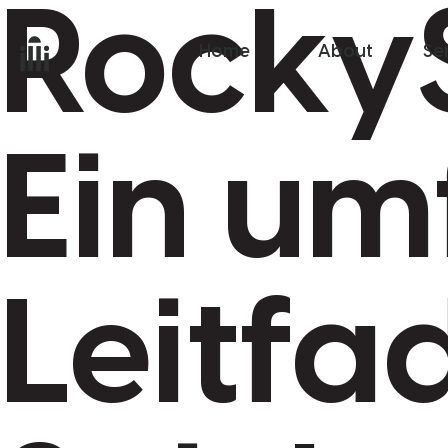
RockyS
Home
About
Se
Ein um
Leitfa