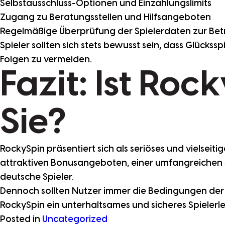
Selbstausschluss-Optionen und Einzahlungslimits
Zugang zu Beratungsstellen und Hilfsangeboten
Regelmäßige Überprüfung der Spielerdaten zur Be
Spieler sollten sich stets bewusst sein, dass Glückss
Folgen zu vermeiden.
Fazit: Ist Roc
Sie?
RockySpin präsentiert sich als seriöses und vielseit
attraktiven Bonusangeboten, einer umfangreichen S
deutsche Spieler.
Dennoch sollten Nutzer immer die Bedingungen der 
RockySpin ein unterhaltsames und sicheres Spielerl
Posted in
Uncategorized