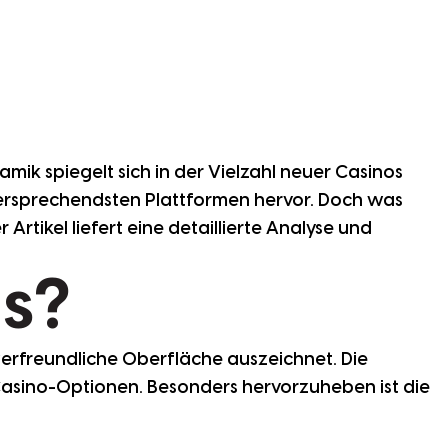
mik spiegelt sich in der Vielzahl neuer Casinos
lversprechendsten Plattformen hervor. Doch was
rtikel liefert eine detaillierte Analyse und
s?
tzerfreundliche Oberfläche auszeichnet. Die
-Casino-Optionen. Besonders hervorzuheben ist die