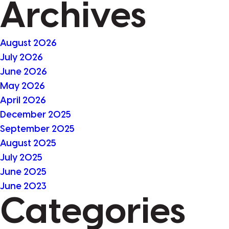
Archives
August 2026
July 2026
June 2026
May 2026
April 2026
December 2025
September 2025
August 2025
July 2025
June 2025
June 2023
Categories