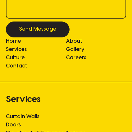
Send Message
Home
About
Services
Gallery
Culture
Careers
Contact
Services
Curtain Walls
Doors