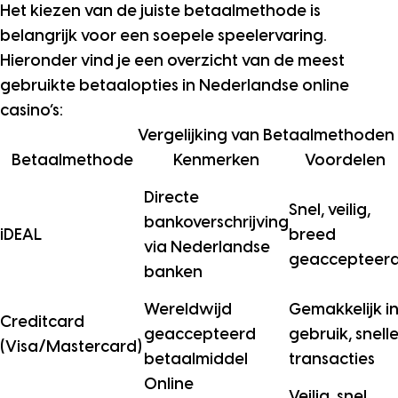
Het kiezen van de juiste betaalmethode is
belangrijk voor een soepele speelervaring.
Hieronder vind je een overzicht van de meest
gebruikte betaalopties in Nederlandse online
casino’s:
Vergelijking van Betaalmethoden
Betaalmethode
Kenmerken
Voordelen
Directe
Snel, veilig,
bankoverschrijving
iDEAL
breed
via Nederlandse
geaccepteer
banken
Wereldwijd
Gemakkelijk i
Creditcard
geaccepteerd
gebruik, snell
(Visa/Mastercard)
betaalmiddel
transacties
Online
Veilig, snel,