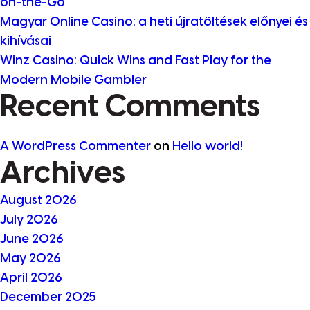
on-the-Go
Magyar Online Casino: a heti újratöltések előnyei és
kihívásai
Winz Casino: Quick Wins and Fast Play for the
Modern Mobile Gambler
Recent Comments
A WordPress Commenter
on
Hello world!
Archives
August 2026
July 2026
June 2026
May 2026
April 2026
December 2025