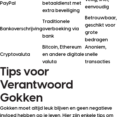
PayPal
betaaldienst met
eenvoudig
extra beveiliging
Betrouwbaar,
Traditionele
geschikt voor
Bankoverschrijving
overboeking via
grote
bank
bedragen
Bitcoin, Ethereum
Anoniem,
Cryptovaluta
en andere digitale
snelle
valuta
transacties
Tips voor
Verantwoord
Gokken
Gokken moet altijd leuk blijven en geen negatieve
invloed hebben op je leven. Hier zijn enkele tips om