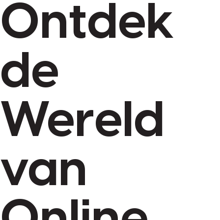
Ontdek
de
Wereld
van