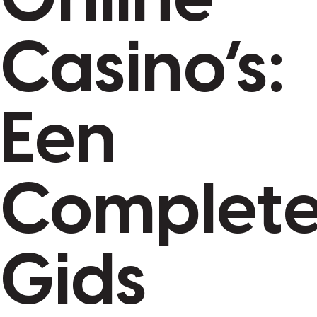
Online
Casino’s:
Een
Complet
Gids