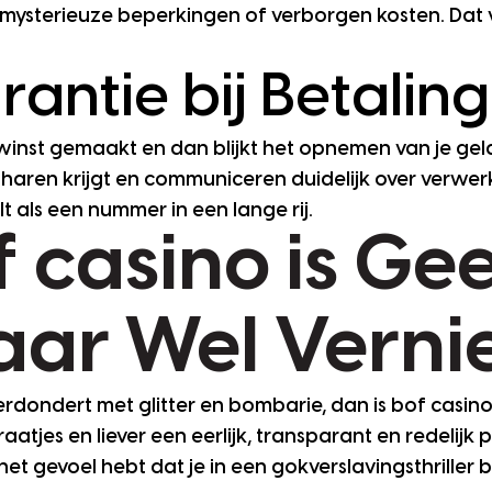
r mysterieuze beperkingen of verborgen kosten. Dat 
tie bij Betalinge
ke winst gemaakt en dan blijkt het opnemen van je ge
ze haren krijgt en communiceren duidelijk over verwer
lt als een nummer in een lange rij.
f casino is G
aar Wel Vern
erdondert met glitter en bombarie, dan is bof casino 
es en liever een eerlijk, transparant en redelijk pl
iet het gevoel hebt dat je in een gokverslavingsthril