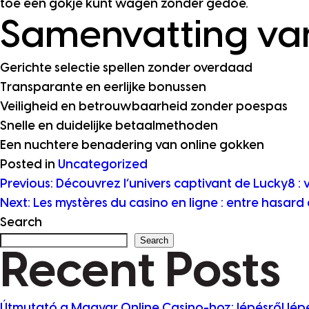
toe een gokje kunt wagen zonder gedoe.
Samenvatting van
Gerichte selectie spellen zonder overdaad
Transparante en eerlijke bonussen
Veiligheid en betrouwbaarheid zonder poespas
Snelle en duidelijke betaalmethoden
Een nuchtere benadering van online gokken
Post
Posted in
Uncategorized
Previous:
Découvrez l’univers captivant de Lucky8 : 
Next:
Les mystères du casino en ligne : entre hasard 
navigation
Search
Search
Recent Posts
Útmutató a Magyar Online Casino-hoz: lépésről lé