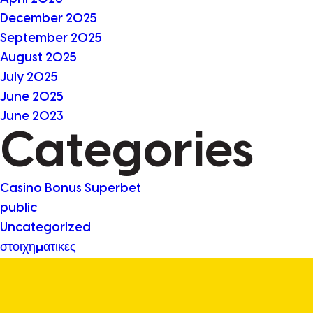
December 2025
September 2025
August 2025
July 2025
June 2025
June 2023
Categories
Casino Bonus Superbet
public
Uncategorized
στοιχηματικες