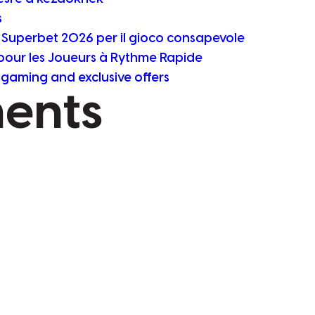
s
 Superbet 2026 per il gioco consapevole
 pour les Joueurs à Rythme Rapide
 gaming and exclusive offers
ents