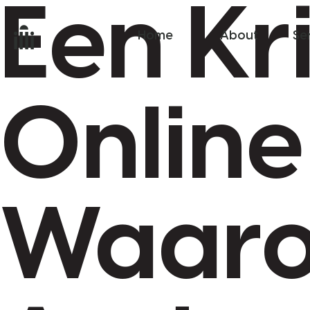
Een Kri
Home
About
Se
Online
Waaro