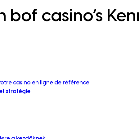
 bof casino’s Ke
votre casino en ligne de référence
et stratégie
pésre a kezdőknek