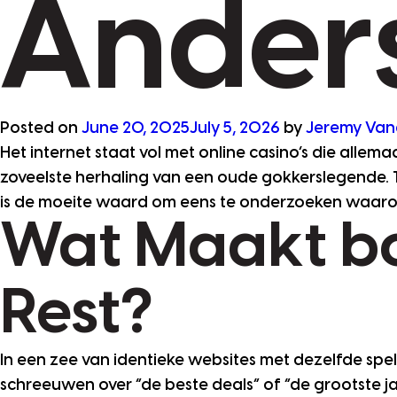
Anders
Posted on
June 20, 2025
July 5, 2026
by
Jeremy Van
Het internet staat vol met online casino’s die allem
zoveelste herhaling van een oude gokkerslegende. To
is de moeite waard om eens te onderzoeken waarom di
Wat Maakt bo
Rest?
In een zee van identieke websites met dezelfde spel
schreeuwen over “de beste deals” of “de grootste 