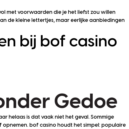
vol met voorwaarden die je het liefst zou willen
n de kleine lettertjes, maar eerlijke aanbiedingen
n bij bof casino
Zonder Gedoe
aar helaas is dat vaak niet het geval. Sommige
 of opnemen. bof casino houdt het simpel: populaire