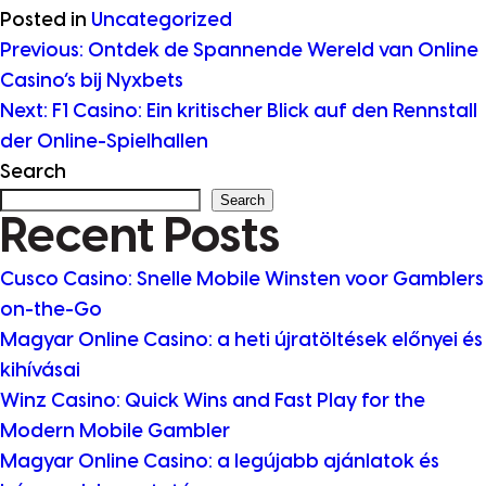
Post
Posted in
Uncategorized
Previous:
Ontdek de Spannende Wereld van Online
navigation
Casino’s bij Nyxbets
Next:
F1 Casino: Ein kritischer Blick auf den Rennstall
der Online-Spielhallen
Search
Search
Recent Posts
Cusco Casino: Snelle Mobile Winsten voor Gamblers
on-the-Go
Magyar Online Casino: a heti újratöltések előnyei és
kihívásai
Winz Casino: Quick Wins and Fast Play for the
Modern Mobile Gambler
Magyar Online Casino: a legújabb ajánlatok és