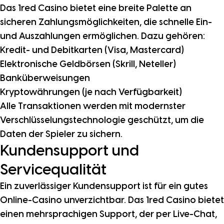
Das 1red Casino bietet eine breite Palette an
sicheren Zahlungsmöglichkeiten, die schnelle Ein-
und Auszahlungen ermöglichen. Dazu gehören:
Kredit- und Debitkarten (Visa, Mastercard)
Elektronische Geldbörsen (Skrill, Neteller)
Banküberweisungen
Kryptowährungen (je nach Verfügbarkeit)
Alle Transaktionen werden mit modernster
Verschlüsselungstechnologie geschützt, um die
Daten der Spieler zu sichern.
Kundensupport und
Servicequalität
Ein zuverlässiger Kundensupport ist für ein gutes
Online-Casino unverzichtbar. Das 1red Casino bietet
einen mehrsprachigen Support, der per Live-Chat,