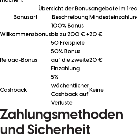
machen.
Übersicht der Bonusangebote im 1re
Bonusart
Beschreibung
Mindesteinzahlun
100% Bonus
Willkommensbonus
bis zu 200 € +
20 €
50 Freispiele
50% Bonus
Reload-Bonus
auf die zweite
20 €
Einzahlung
5%
wöchentlicher
Cashback
Keine
Cashback auf
Verluste
Zahlungsmethoden
und Sicherheit