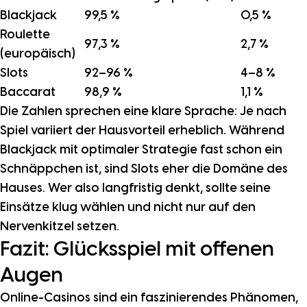
Blackjack
99,5 %
0,5 %
Roulette
97,3 %
2,7 %
(europäisch)
Slots
92–96 %
4–8 %
Baccarat
98,9 %
1,1 %
Die Zahlen sprechen eine klare Sprache: Je nach
Spiel variiert der Hausvorteil erheblich. Während
Blackjack mit optimaler Strategie fast schon ein
Schnäppchen ist, sind Slots eher die Domäne des
Hauses. Wer also langfristig denkt, sollte seine
Einsätze klug wählen und nicht nur auf den
Nervenkitzel setzen.
Fazit: Glücksspiel mit offenen
Augen
Online-Casinos sind ein faszinierendes Phänomen,