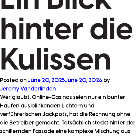
Ein Blick
hinter die
Kulissen
Posted on
June 20, 2025
June 20, 2026
by
Jeremy Vanderlinden
Wer glaubt, Online-Casinos seien nur ein bunter
Haufen aus blinkenden Lichtern und
verführerischen Jackpots, hat die Rechnung ohne
die Betreiber gemacht. Tatsächlich steckt hinter der
schillernden Fassade eine komplexe Mischung aus