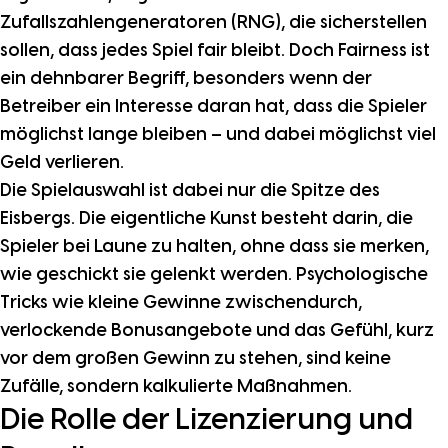
Zufallszahlengeneratoren (RNG), die sicherstellen
sollen, dass jedes Spiel fair bleibt. Doch Fairness ist
ein dehnbarer Begriff, besonders wenn der
Betreiber ein Interesse daran hat, dass die Spieler
möglichst lange bleiben – und dabei möglichst viel
Geld verlieren.
Die Spielauswahl ist dabei nur die Spitze des
Eisbergs. Die eigentliche Kunst besteht darin, die
Spieler bei Laune zu halten, ohne dass sie merken,
wie geschickt sie gelenkt werden. Psychologische
Tricks wie kleine Gewinne zwischendurch,
verlockende Bonusangebote und das Gefühl, kurz
vor dem großen Gewinn zu stehen, sind keine
Zufälle, sondern kalkulierte Maßnahmen.
Die Rolle der Lizenzierung und