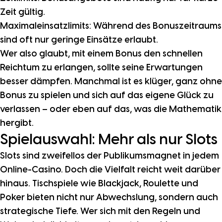
Zeit gültig.
Maximaleinsatzlimits: Während des Bonuszeitraums
sind oft nur geringe Einsätze erlaubt.
Wer also glaubt, mit einem Bonus den schnellen
Reichtum zu erlangen, sollte seine Erwartungen
besser dämpfen. Manchmal ist es klüger, ganz ohne
Bonus zu spielen und sich auf das eigene Glück zu
verlassen – oder eben auf das, was die Mathematik
hergibt.
Spielauswahl: Mehr als nur Slots
Slots sind zweifellos der Publikumsmagnet in jedem
Online-Casino. Doch die Vielfalt reicht weit darüber
hinaus. Tischspiele wie Blackjack, Roulette und
Poker bieten nicht nur Abwechslung, sondern auch
strategische Tiefe. Wer sich mit den Regeln und