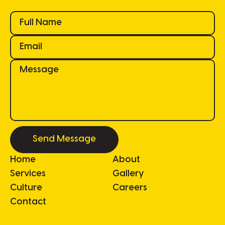
Send Message
Home
About
Services
Gallery
Culture
Careers
Contact