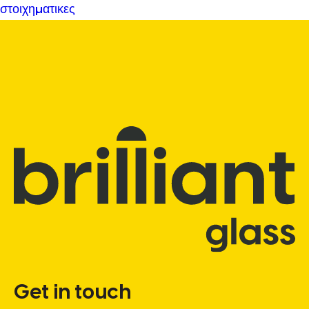
στοιχηματικες
Get in touch