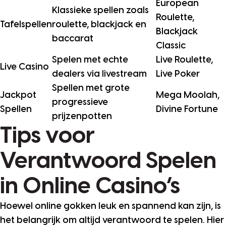
European
Klassieke spellen zoals
Roulette,
Tafelspellen
roulette, blackjack en
Blackjack
baccarat
Classic
Spelen met echte
Live Roulette,
Live Casino
dealers via livestream
Live Poker
Spellen met grote
Jackpot
Mega Moolah,
progressieve
Spellen
Divine Fortune
prijzenpotten
Tips voor
Verantwoord Spelen
in Online Casino’s
Hoewel online gokken leuk en spannend kan zijn, is
het belangrijk om altijd verantwoord te spelen. Hier