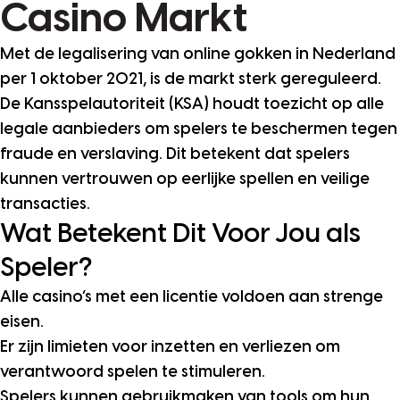
Casino Markt
Met de legalisering van online gokken in Nederland
per 1 oktober 2021, is de markt sterk gereguleerd.
De Kansspelautoriteit (KSA) houdt toezicht op alle
legale aanbieders om spelers te beschermen tegen
fraude en verslaving. Dit betekent dat spelers
kunnen vertrouwen op eerlijke spellen en veilige
transacties.
Wat Betekent Dit Voor Jou als
Speler?
Alle casino’s met een licentie voldoen aan strenge
eisen.
Er zijn limieten voor inzetten en verliezen om
verantwoord spelen te stimuleren.
Spelers kunnen gebruikmaken van tools om hun