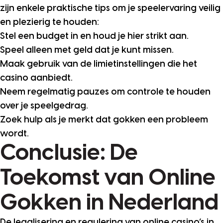
zijn enkele praktische tips om je speelervaring veilig
en plezierig te houden:
Stel een budget in en houd je hier strikt aan.
Speel alleen met geld dat je kunt missen.
Maak gebruik van de limietinstellingen die het
casino aanbiedt.
Neem regelmatig pauzes om controle te houden
over je speelgedrag.
Zoek hulp als je merkt dat gokken een probleem
wordt.
Conclusie: De
Toekomst van Online
Gokken in Nederland
De legalisering en regulering van online casino’s in