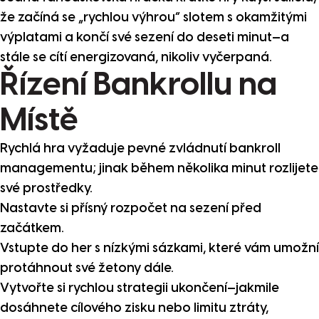
že začíná se „rychlou výhrou“ slotem s okamžitými
výplatami a končí své sezení do deseti minut—a
stále se cítí energizovaná, nikoliv vyčerpaná.
Řízení Bankrollu na
Místě
Rychlá hra vyžaduje pevné zvládnutí bankroll
managementu; jinak během několika minut rozlijete
své prostředky.
Nastavte si přísný rozpočet na sezení před
začátkem.
Vstupte do her s nízkými sázkami, které vám umožní
protáhnout své žetony dále.
Vytvořte si rychlou strategii ukončení—jakmile
dosáhnete cílového zisku nebo limitu ztráty,