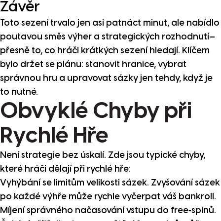
Závěr
Toto sezení trvalo jen asi patnáct minut, ale nabídlo
poutavou směs výher a strategických rozhodnutí—
přesně to, co hráči krátkých sezení hledají. Klíčem
bylo držet se plánu: stanovit hranice, vybrat
správnou hru a upravovat sázky jen tehdy, když je
to nutné.
Obvyklé Chyby při
Rychlé Hře
Není strategie bez úskalí. Zde jsou typické chyby,
které hráči dělají při rychlé hře:
Vyhýbání se limitům velikosti sázek.
Zvyšování sázek
po každé výhře může rychle vyčerpat váš bankroll.
Míjení správného načasování vstupu do free‑spinů.