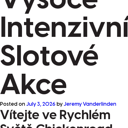
Vysoce
Intenzivn
Slotové
Akce
Posted on
July 3, 2026
by
Jeremy Vanderlinden
Vítejte ve Rychlém