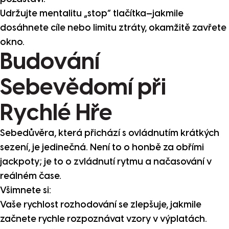
Udržujte mentalitu „stop“ tlačítka—jakmile
dosáhnete cíle nebo limitu ztráty, okamžitě zavřete
okno.
Budování
Sebevědomí při
Rychlé Hře
Sebedůvěra, která přichází s ovládnutím krátkých
sezení, je jedinečná. Není to o honbě za obřími
jackpoty; je to o zvládnutí rytmu a načasování v
reálném čase.
Všimnete si:
Vaše rychlost rozhodování se zlepšuje, jakmile
začnete rychle rozpoznávat vzory v výplatách.