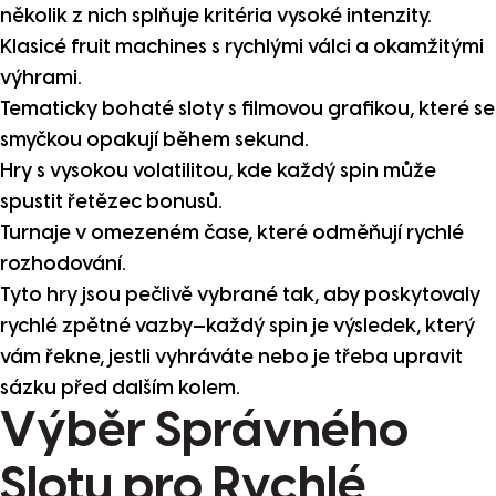
několik z nich splňuje kritéria vysoké intenzity.
Klasicé fruit machines s rychlými válci a okamžitými
výhrami.
Tematicky bohaté sloty s filmovou grafikou, které se
smyčkou opakují během sekund.
Hry s vysokou volatilitou, kde každý spin může
spustit řetězec bonusů.
Turnaje v omezeném čase, které odměňují rychlé
rozhodování.
Tyto hry jsou pečlivě vybrané tak, aby poskytovaly
rychlé zpětné vazby—každý spin je výsledek, který
vám řekne, jestli vyhráváte nebo je třeba upravit
sázku před dalším kolem.
Výběr Správného
Slotu pro Rychlé