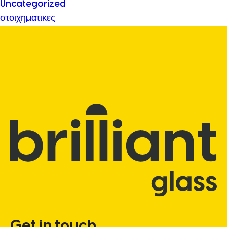
Uncategorized
στοιχηματικες
Get in touch