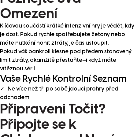
Omezení
Klíčovou součástí krátké intenzivní hry je vědět, kdy
je dost. Pokud rychle spotřebujete žetony nebo
máte nutkání honit ztráty, je čas ustoupit.
Pokud váš bankroll klesne pod předem stanovený
limit ztráty, okamžitě přestaňte—i když máte
vítěznou sérii.
Vaše Rychlé Kontrolní Seznam
✓
Ne více než tři po sobě jdoucí prohry před
odchodem.
Připraveni Točit?
Připojte se k