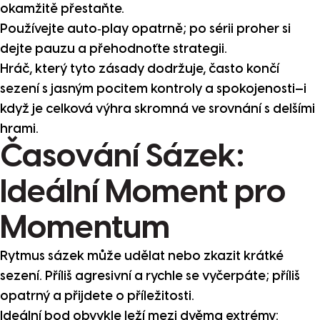
okamžitě přestaňte.
Používejte auto‑play opatrně; po sérii proher si
dejte pauzu a přehodnoťte strategii.
Hráč, který tyto zásady dodržuje, často končí
sezení s jasným pocitem kontroly a spokojenosti—i
když je celková výhra skromná ve srovnání s delšími
hrami.
Časování Sázek:
Ideální Moment pro
Momentum
Rytmus sázek může udělat nebo zkazit krátké
sezení. Příliš agresivní a rychle se vyčerpáte; příliš
opatrný a přijdete o příležitosti.
Ideální bod obvykle leží mezi dvěma extrémy: