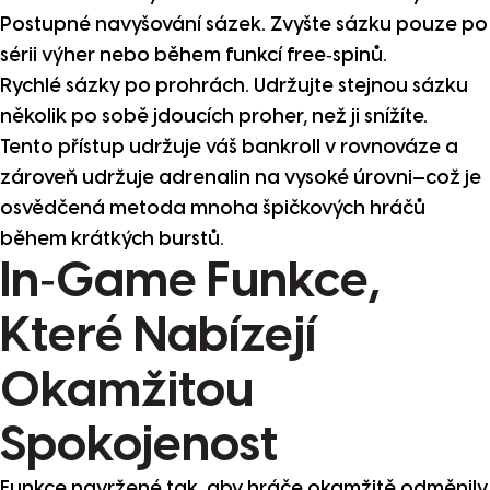
Postupné navyšování sázek.
Zvyšte sázku pouze po
sérii výher nebo během funkcí free‑spinů.
Rychlé sázky po prohrách.
Udržujte stejnou sázku
několik po sobě jdoucích proher, než ji snížíte.
Tento přístup udržuje váš bankroll v rovnováze a
zároveň udržuje adrenalin na vysoké úrovni—což je
osvědčená metoda mnoha špičkových hráčů
během krátkých burstů.
In‑Game Funkce,
Které Nabízejí
Okamžitou
Spokojenost
Funkce navržené tak, aby hráče okamžitě odměnily,