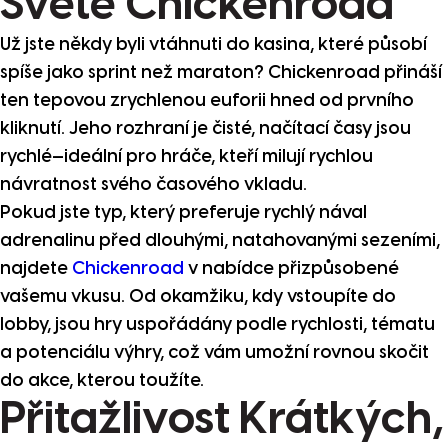
Světě Chickenroad
Už jste někdy byli vtáhnuti do kasina, které působí
spíše jako sprint než maraton? Chickenroad přináší
ten tepovou zrychlenou euforii hned od prvního
kliknutí. Jeho rozhraní je čisté, načítací časy jsou
rychlé—ideální pro hráče, kteří milují rychlou
návratnost svého časového vkladu.
Pokud jste typ, který preferuje rychlý nával
adrenalinu před dlouhými, natahovanými sezeními,
najdete
Chickenroad
v nabídce přizpůsobené
vašemu vkusu. Od okamžiku, kdy vstoupíte do
lobby, jsou hry uspořádány podle rychlosti, tématu
a potenciálu výhry, což vám umožní rovnou skočit
do akce, kterou toužíte.
Přitažlivost Krátkých,