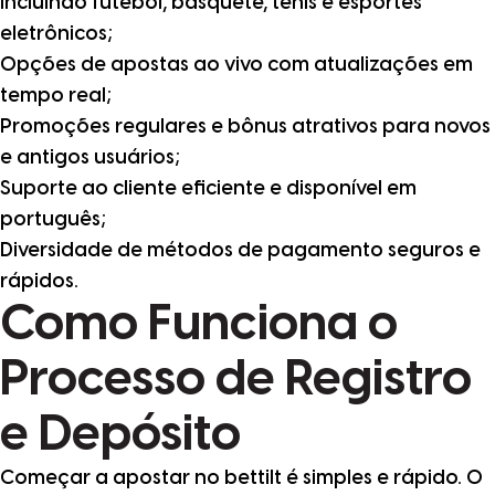
incluindo futebol, basquete, tênis e esportes
eletrônicos;
Opções de apostas ao vivo com atualizações em
tempo real;
Promoções regulares e bônus atrativos para novos
e antigos usuários;
Suporte ao cliente eficiente e disponível em
português;
Diversidade de métodos de pagamento seguros e
rápidos.
Como Funciona o
Processo de Registro
e Depósito
Começar a apostar no bettilt é simples e rápido. O