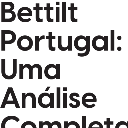
Bettilt
Portugal:
Uma
Análise