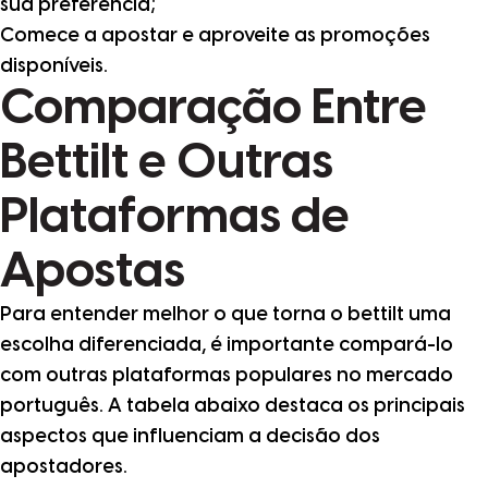
sua preferência;
Comece a apostar e aproveite as promoções
disponíveis.
Comparação Entre
Bettilt e Outras
Plataformas de
Apostas
Para entender melhor o que torna o bettilt uma
escolha diferenciada, é importante compará-lo
com outras plataformas populares no mercado
português. A tabela abaixo destaca os principais
aspectos que influenciam a decisão dos
apostadores.