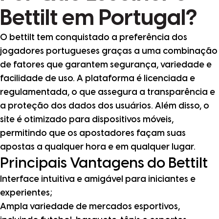
Bettilt em Portugal?
O bettilt tem conquistado a preferência dos
jogadores portugueses graças a uma combinação
de fatores que garantem segurança, variedade e
facilidade de uso. A plataforma é licenciada e
regulamentada, o que assegura a transparência e
a proteção dos dados dos usuários. Além disso, o
site é otimizado para dispositivos móveis,
permitindo que os apostadores façam suas
apostas a qualquer hora e em qualquer lugar.
Principais Vantagens do Bettilt
Interface intuitiva e amigável para iniciantes e
experientes;
Ampla variedade de mercados esportivos,