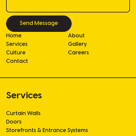
Send Message
Home
About
Services
Gallery
Culture
Careers
Contact
Services
Curtain Walls
Doors
Storefronts & Entrance Systems