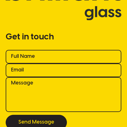
Get in touch
Send Message