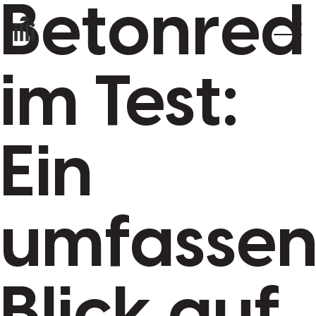
Betonred
im Test:
Ein
umfassen