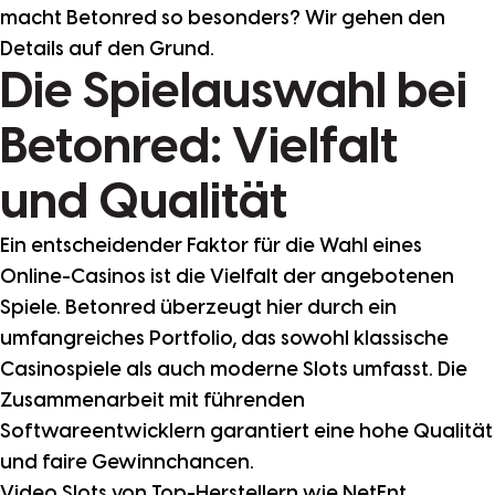
macht Betonred so besonders? Wir gehen den
Details auf den Grund.
Die Spielauswahl bei
Betonred: Vielfalt
und Qualität
Ein entscheidender Faktor für die Wahl eines
Online-Casinos ist die Vielfalt der angebotenen
Spiele. Betonred überzeugt hier durch ein
umfangreiches Portfolio, das sowohl klassische
Casinospiele als auch moderne Slots umfasst. Die
Zusammenarbeit mit führenden
Softwareentwicklern garantiert eine hohe Qualität
und faire Gewinnchancen.
Video Slots von Top-Herstellern wie NetEnt,