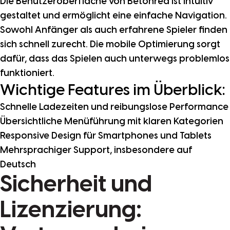
Die Benutzeroberfläche von Betonred ist intuitiv
gestaltet und ermöglicht eine einfache Navigation.
Sowohl Anfänger als auch erfahrene Spieler finden
sich schnell zurecht. Die mobile Optimierung sorgt
dafür, dass das Spielen auch unterwegs problemlos
funktioniert.
Wichtige Features im Überblick:
Schnelle Ladezeiten und reibungslose Performance
Übersichtliche Menüführung mit klaren Kategorien
Responsive Design für Smartphones und Tablets
Mehrsprachiger Support, insbesondere auf
Deutsch
Sicherheit und
Lizenzierung: