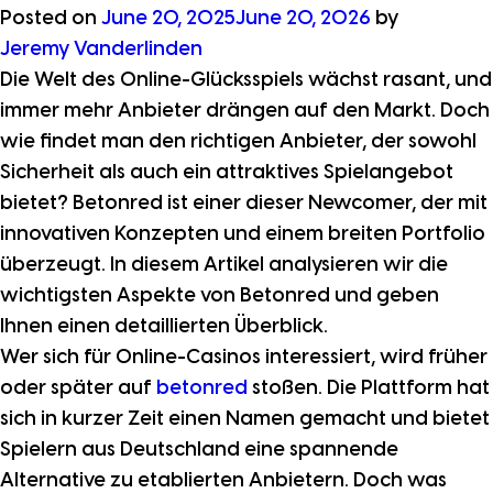
Posted on
June 20, 2025
June 20, 2026
by
Jeremy Vanderlinden
Die Welt des Online-Glücksspiels wächst rasant, und
immer mehr Anbieter drängen auf den Markt. Doch
wie findet man den richtigen Anbieter, der sowohl
Sicherheit als auch ein attraktives Spielangebot
bietet? Betonred ist einer dieser Newcomer, der mit
innovativen Konzepten und einem breiten Portfolio
überzeugt. In diesem Artikel analysieren wir die
wichtigsten Aspekte von Betonred und geben
Ihnen einen detaillierten Überblick.
Wer sich für Online-Casinos interessiert, wird früher
oder später auf
betonred
stoßen. Die Plattform hat
sich in kurzer Zeit einen Namen gemacht und bietet
Spielern aus Deutschland eine spannende
Alternative zu etablierten Anbietern. Doch was