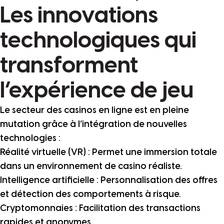
Les innovations
technologiques qui
transforment
l’expérience de jeu
Le secteur des casinos en ligne est en pleine
mutation grâce à l’intégration de nouvelles
technologies :
Réalité virtuelle (VR) :
Permet une immersion totale
dans un environnement de casino réaliste.
Intelligence artificielle :
Personnalisation des offres
et détection des comportements à risque.
Cryptomonnaies :
Facilitation des transactions
rapides et anonymes.