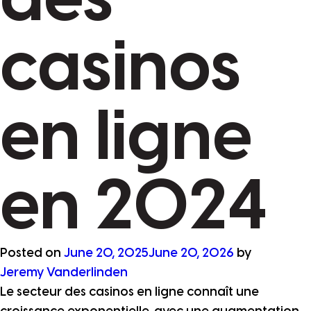
des
casinos
en ligne
en 2024
Posted on
June 20, 2025
June 20, 2026
by
Jeremy Vanderlinden
Le secteur des casinos en ligne connaît une