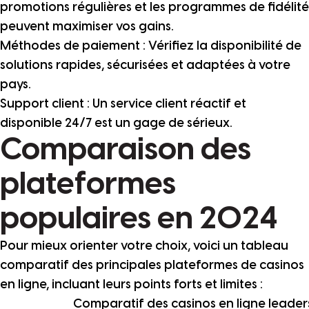
promotions régulières et les programmes de fidélité
peuvent maximiser vos gains.
Méthodes de paiement :
Vérifiez la disponibilité de
solutions rapides, sécurisées et adaptées à votre
pays.
Support client :
Un service client réactif et
disponible 24/7 est un gage de sérieux.
Comparaison des
plateformes
populaires en 2024
Pour mieux orienter votre choix, voici un tableau
comparatif des principales plateformes de casinos
en ligne, incluant leurs points forts et limites :
Comparatif des casinos en ligne leader