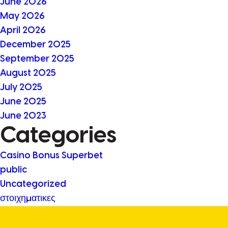
June 2026
May 2026
April 2026
December 2025
September 2025
August 2025
July 2025
June 2025
June 2023
Categories
Casino Bonus Superbet
public
Uncategorized
στοιχηματικες