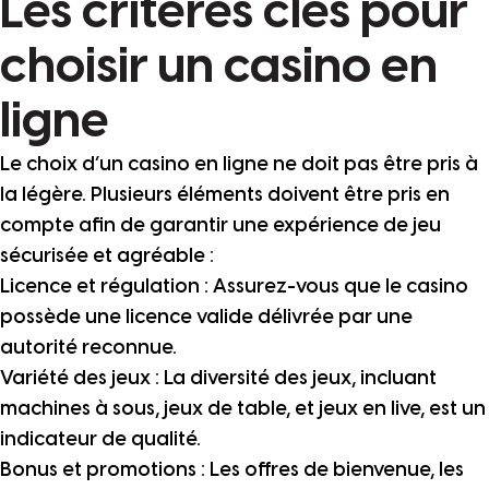
Les critères clés pour
choisir un casino en
ligne
Le choix d’un casino en ligne ne doit pas être pris à
la légère. Plusieurs éléments doivent être pris en
compte afin de garantir une expérience de jeu
sécurisée et agréable :
Licence et régulation :
Assurez-vous que le casino
possède une licence valide délivrée par une
autorité reconnue.
Variété des jeux :
La diversité des jeux, incluant
machines à sous, jeux de table, et jeux en live, est un
indicateur de qualité.
Bonus et promotions :
Les offres de bienvenue, les