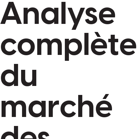
Analyse
complète
du
marché