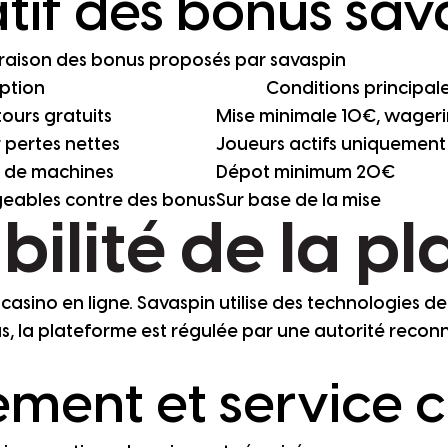
if des bonus sav
aison des bonus proposés par savaspin
iption
Conditions principal
ours gratuits
Mise minimale 10€, wager
pertes nettes
Joueurs actifs uniquement
on de machines
Dépot minimum 20€
geables contre des bonus
Sur base de la mise
abilité de la 
un casino en ligne. Savaspin utilise des technologie
plus, la plateforme est régulée par une autorité rec
ent et service cl