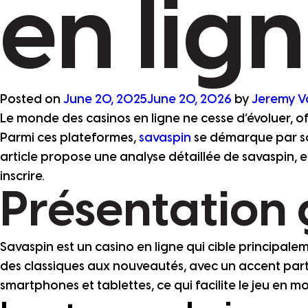
en lig
Posted on
June 20, 2025
June 20, 2026
by
Jeremy V
Le monde des casinos en ligne ne cesse d’évoluer, o
Parmi ces plateformes,
savaspin
se démarque par son 
article propose une analyse détaillée de savaspin, en
inscrire.
Présentation 
Savaspin est un casino en ligne qui cible principal
des classiques aux nouveautés, avec un accent particu
smartphones et tablettes, ce qui facilite le jeu en mob