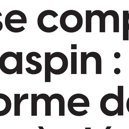
se com
aspin :
orme d