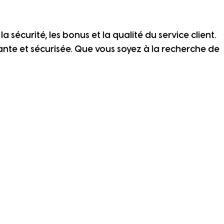
la sécurité, les bonus et la qualité du service client.
ante et sécurisée. Que vous soyez à la recherche de