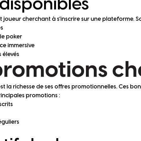
 disponibles
ut joueur cherchant à s’inscrire sur une plateforme. Sa
es
 le poker
nce immersive
s élevés
promotions ch
 est la richesse de ses offres promotionnelles. Ces 
rincipales promotions :
crits
guliers