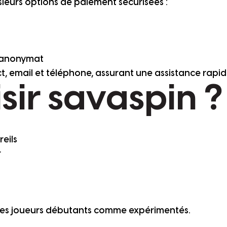
usieurs options de paiement sécurisées :
d’anonymat
ect, email et téléphone, assurant une assistance rapi
sir savaspin ?
eils
r
 les joueurs débutants comme expérimentés.