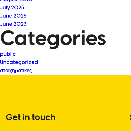
July 2025
June 2025
June 2023
Categories
public
Uncategorized
στοιχηματικες
Get in touch