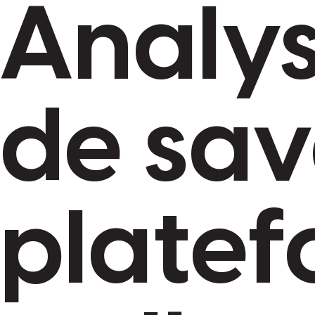
Analy
de sav
platef