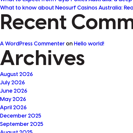
What to know about Neosurf Casinos Australia: R
Recent Comm
A WordPress Commenter
on
Hello world!
Archives
August 2026
July 2026
June 2026
May 2026
April 2026
December 2025
September 2025
August 2025